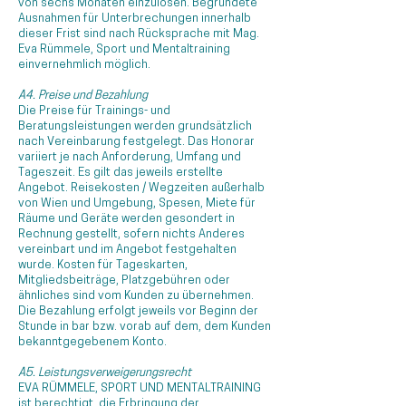
von sechs Monaten einzulösen. Begründete
Ausnahmen für Unterbrechungen innerhalb
dieser Frist sind nach Rücksprache mit Mag.
Eva Rümmele, Sport und Mentaltraining
einvernehmlich möglich.
A4. Preise und Bezahlung
Die Preise für Trainings- und
Beratungsleistungen werden grundsätzlich
nach Vereinbarung festgelegt. Das Honorar
variiert je nach Anforderung, Umfang und
Tageszeit. Es gilt das jeweils erstellte
Angebot. Reisekosten / Wegzeiten außerhalb
von Wien und Umgebung, Spesen, Miete für
Räume und Geräte werden gesondert in
Rechnung gestellt, sofern nichts Anderes
vereinbart und im Angebot festgehalten
wurde. Kosten für Tageskarten,
Mitgliedsbeiträge, Platzgebühren oder
ähnliches sind vom Kunden zu übernehmen.
Die Bezahlung erfolgt jeweils vor Beginn der
Stunde in bar bzw. vorab auf dem, dem Kunden
bekanntgegebenem Konto.
A5. Leistungsverweigerungsrecht
EVA RÜMMELE, SPORT UND MENTALTRAINING
ist berechtigt, die Erbringung der