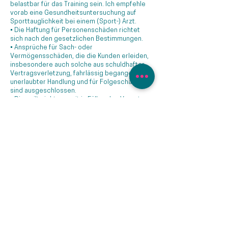
belastbar für das Training sein. Ich empfehle
vorab eine Gesundheitsuntersuchung auf
Sporttauglichkeit bei einem (Sport-) Arzt.
• Die Haftung für Personenschäden richtet
sich nach den gesetzlichen Bestimmungen.
• Ansprüche für Sach- oder
Vermögensschäden, die die Kunden erleiden,
insbesondere auch solche aus schuldhafter
Vertragsverletzung, fahrlässig begangener
unerlaubter Handlung und für Folgeschäden
sind ausgeschlossen.
• Dies gilt nicht, soweit in Fällen des Vorsatzes
oder der groben Fahrlässigkeit aus
rechtlichen Gründen zwingend gehaftet wird.
• EVA RÜMMELE, SPORT UND MENTALTRAINING
haftet nicht für Schäden, die Kunden Dritten
zufügen.
• EVA RÜMMELE, SPORT UND MENTALTRAINING
haftet nicht für Schäden, die aus der
praktischen Anwendung oder dem Missbrauch
der vermittelten Techniken entstehen.
A8. Geheimhaltung
Der Kunde verpflichtet sich, über etwaige
Geschäfts- u. Betriebsgeheimnisse von EVA
RÜMMELE, SPORT UND MENTALTRAINING